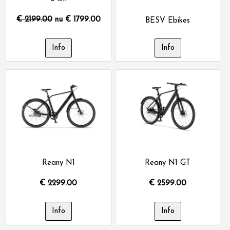
€ 2199.00
nu €
1799.00
BESV Ebikes
Reany N1
Reany N1 GT
€
2299.00
€
2599.00