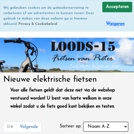
Accepteren
Wij gebruiken cookies om de gebruikerservaring te
verbeteren of om advertenties te kunnen tonen. Door
gebruik te maken van deze website ga je hiermee
Weigeren
akkoord.
Privacy & Cookiebeleid
Nieuwe elektrische fietsen
Voor alle fietsen geldt dat deze niet via de webshop
verstuurd worden! U bent van harte welkom in onze
winkel zodat u de fiets goed kunt bekijken en testen.
Sorteer op:
1/4
Volgende